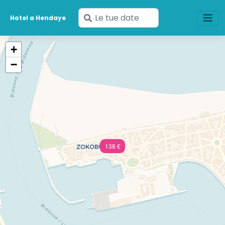
Inserisci
Hotel a Hendaye
le
tue
+
date
−
138 €