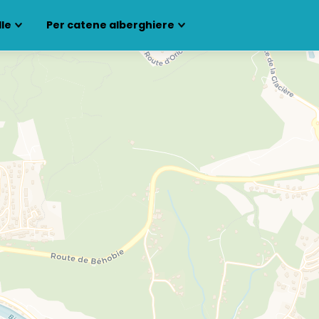
lle
Per catene alberghiere