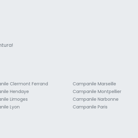
ne italian
entura!
ile Clermont Ferrand
Campanile Marseille
nile Hendaye
Campanile Montpellier
nile Limoges
Campanile Narbonne
ile Lyon
Campanile Paris