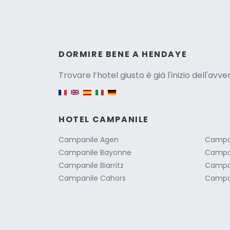
Versio
DORMIRE BENE A HENDAYE
Trovare l’hotel giusto è già l'inizio dell'avv
English version
HOTEL CAMPANILE
Campanile Agen
Campan
Campanile Bayonne
Campa
Campanile Biarritz
Campa
Campanile Cahors
Campan