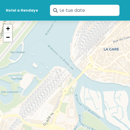
Inserisci
Hotel a Hendaye
le
tue
+
date
−