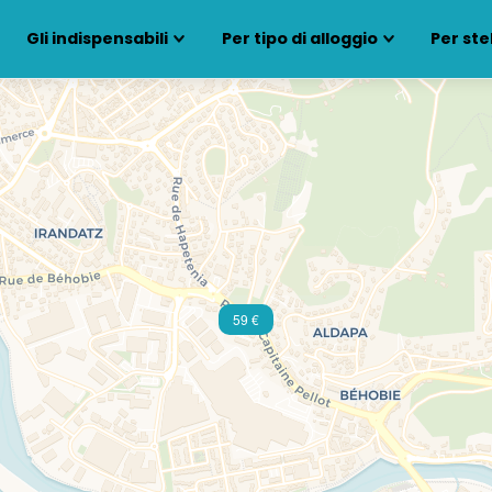
Gli indispensabili
Per tipo di alloggio
Per ste
59 €