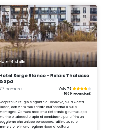
Hotel 4 stelle
Hotel Serge Blanco - Relais Thalasso
& Spa
77 camere
Voto 7.6
(1669 recensioni)
Scoprite un rifugio elegante a Hendaye, sulla Costa
Basca, con viste mozzafiato sull'oceano o sulle
montagne. Camere moderne, ristorante gourmet, spa
marino e talassoterapia si combinano per offrire un
soggiorno che unisce benessere, raffinatezza e
immersione in una regione ricca di cultura.