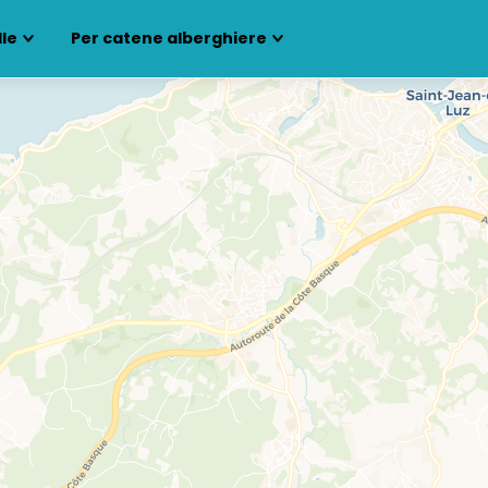
lle
Per catene alberghiere