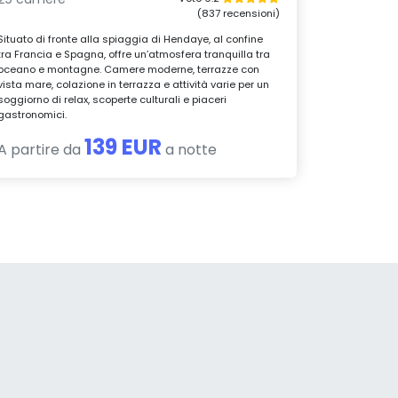
(837 recensioni)
Situato di fronte alla spiaggia di Hendaye, al confine
tra Francia e Spagna, offre un’atmosfera tranquilla tra
oceano e montagne. Camere moderne, terrazze con
vista mare, colazione in terrazza e attività varie per un
soggiorno di relax, scoperte culturali e piaceri
gastronomici.
139 EUR
A partire da
a notte
a