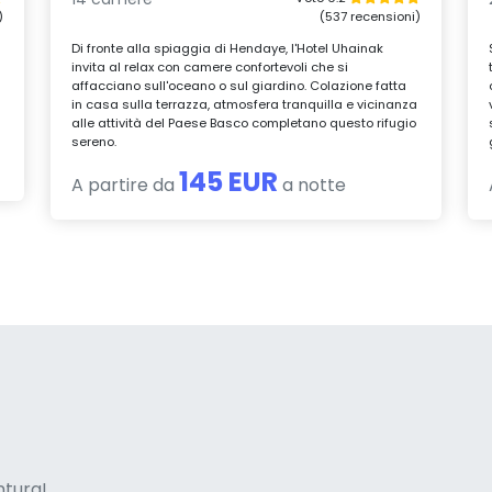
)
(537 recensioni)
Di fronte alla spiaggia di Hendaye, l'Hotel Uhainak
invita al relax con camere confortevoli che si
affacciano sull'oceano o sul giardino. Colazione fatta
in casa sulla terrazza, atmosfera tranquilla e vicinanza
alle attività del Paese Basco completano questo rifugio
sereno.
145 EUR
A partire da
a notte
ne italian
entura!