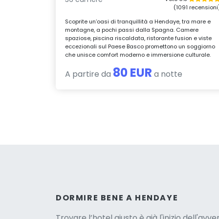
(1091 recensioni
Scoprite un’oasi di tranquillità a Hendaye, tra mare e
montagne, a pochi passi dalla Spagna. Camere
spaziose, piscina riscaldata, ristorante fusion e viste
eccezionali sul Paese Basco promettono un soggiorno
che unisce comfort moderno e immersione culturale.
80 EUR
A partire da
a notte
Versio
DORMIRE BENE A HENDAYE
Trovare l’hotel giusto è già l'inizio dell'avv