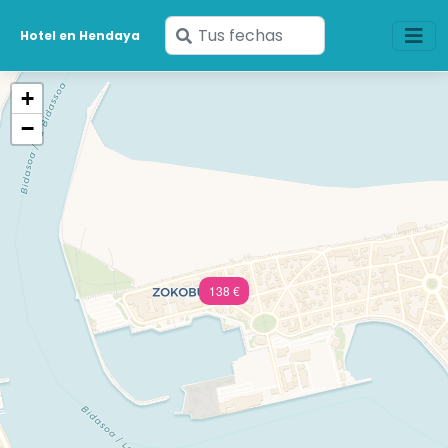
Ingresa
Hotel en Hendaya
tus
fechas
+
−
138 €