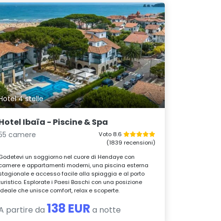
Hotel 4 stelle
Hotel Ibaïa - Piscine & Spa
55 camere
Voto 8.6
(1839 recensioni)
Godetevi un soggiorno nel cuore di Hendaye con
camere e appartamenti moderni, una piscina esterna
stagionale e accesso facile alla spiaggia e al porto
turistico. Esplorate i Paesi Baschi con una posizione
ideale che unisce comfort, relax e scoperte.
138 EUR
A partire da
a notte