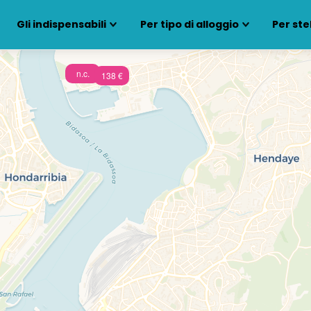
Gli indispensabili
Per tipo di alloggio
Per ste
n.c.
138 €