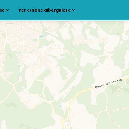
lle
Per catene alberghiere