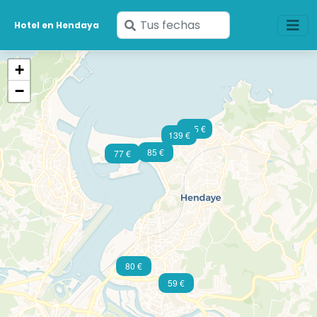
Ingresa
Hotel en Hendaya
tus
fechas
+
−
145 €
139 €
85 €
77 €
80 €
59 €