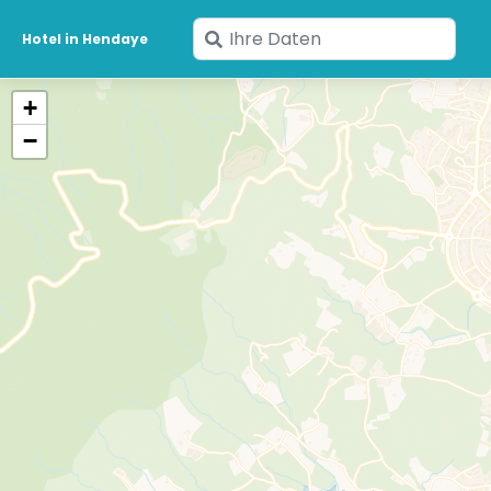
Geben
Hotel in Hendaye
Sie
Ihre
+
Daten
−
ein