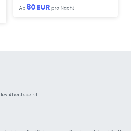
80 EUR
Ab
pro Nacht
ne italian
n des Abenteuers!