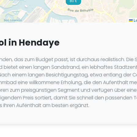
80 €
Le
ol in Hendaye
en, das zum Budget passt, ist durchaus realistisch. Die St
 bietet einen langen Sandstrand, ein lebhaftes Stadtzent
. Nach einem langen Besichtigungstag, etwa entlang der
mmbad eine willkommene Erholung, die den Aufenthalt mer
ören zum preisgünstigen Segment und verfügen über eine
igendem Preis sortiert, damit Sie schnell den passenden Ta
 Ihren Aufenthalt am besten ergänzt.