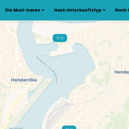
Die Must-haves
Nach Unterkunftstyp
Nach 
77 €