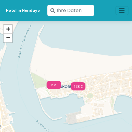
Geben
Hotel in Hendaye
Sie
Ihre
+
Daten
−
ein
n.c.
138 €