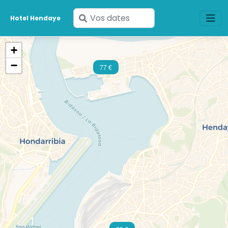
Saisissez
Hotel Hendaye
vos
dates
+
−
77 €