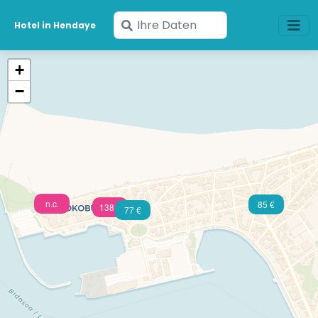
Geben
Hotel in Hendaye
Sie
Ihre
+
Daten
−
ein
n.c.
85 €
138 €
77 €