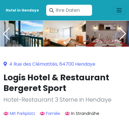
Geben
Hotel in Hendaye
Sie
Ihre
Daten
ein
4 Rue des Clématités, 64700 Hendaye
Logis Hotel & Restaurant
Bergeret Sport
Hotel-Restaurant 3 Sterne in Hendaye
Mit Parkplatz
Familie
In Strandnähe