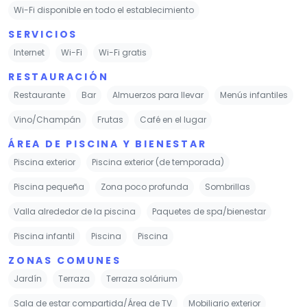
Wi-Fi disponible en todo el establecimiento
SERVICIOS
Internet
Wi-Fi
Wi-Fi gratis
RESTAURACIÓN
Restaurante
Bar
Almuerzos para llevar
Menús infantiles
Vino/Champán
Frutas
Café en el lugar
ÁREA DE PISCINA Y BIENESTAR
Piscina exterior
Piscina exterior (de temporada)
Piscina pequeña
Zona poco profunda
Sombrillas
Valla alrededor de la piscina
Paquetes de spa/bienestar
Piscina infantil
Piscina
Piscina
ZONAS COMUNES
Jardín
Terraza
Terraza solárium
Sala de estar compartida/Área de TV
Mobiliario exterior