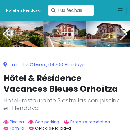
Ingresa
Hotel en Hendaya
tus
fechas
1 rue des Oliviers, 64700 Hendaye
Hôtel & Résidence
Vacances Bleues Orhoïtza
Hotel-restaurante 3 estrellas con piscina
en Hendaya
Piscina
Con parking
Estancia romántica
Familia
Cerca de la playa