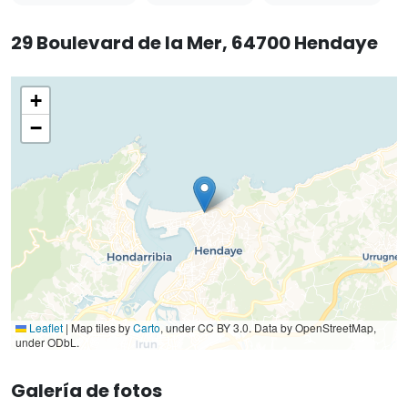
29 Boulevard de la Mer, 64700 Hendaye
+
−
Leaflet
|
Map tiles by
Carto
, under CC BY 3.0. Data by OpenStreetMap,
under ODbL.
Galería de fotos