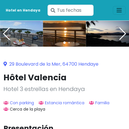
Ingresa
Hotel en Hendaya
tus
fechas
29 Boulevard de la Mer, 64700 Hendaye
Hôtel Valencia
Hotel 3 estrellas en Hendaya
Con parking
Estancia romántica
Familia
Cerca de la playa
Presentación