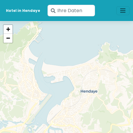
Geben
Hotel in Hendaye
Sie
Ihre
+
Daten
−
ein