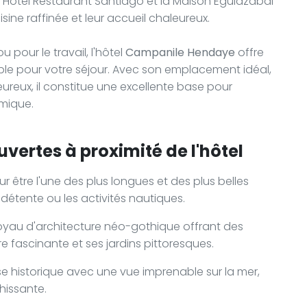
, l'Hotel Restaurant Santiago et la Maison Eguiazabal
ne raffinée et leur accueil chaleureux.
 pour le travail, l'hôtel
Campanile Hendaye
offre
ble pour votre séjour. Avec son emplacement idéal,
eureux, il constitue une excellente base pour
mique.
vertes à proximité de l'hôtel
r être l'une des plus longues et des plus belles
détente ou les activités nautiques.
oyau d'architecture néo-gothique offrant des
re fascinante et ses jardins pittoresques.
se historique avec une vue imprenable sur la mer,
chissante.