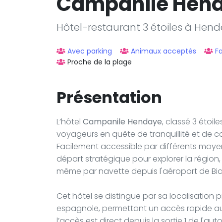
Campanile Hen
Hôtel-restaurant 3 étoiles à Hen
Avec parking
Animaux acceptés
Fa
Proche de la plage
Présentation
L’hôtel
Campanile Hendaye
, classé 3 étoi
voyageurs en quête de tranquillité et de c
Facilement accessible par différents moyen
départ stratégique pour explorer la région, 
même par navette depuis l'aéroport de Biar
Cet hôtel se distingue par sa localisation 
espagnole, permettant un accès rapide aux 
l’accès est direct depuis la sortie 1 de l'a