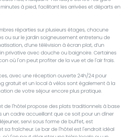
minutes à pied, facilitant les arrivées et départs en
bres réparties sur plusieurs étages, chacune
s ou sur le jardin soigneusement entretenu de
tisation, d’une télévision à écran plat, d’un
ain privative avec douche ou baignoire. Certaines
où l'on peut profiter de la vue et de l'air frais.
vices, avec une réception ouverte 24h/24 pour
 gratuit et un local à vélos sont également à la
isation de votre séjour encore plus pratique.
 de l'hôtel propose des plats traditionnels à base
s un cadre accueillant que ce soit pour un dîner
déjeuner, servi sous forme de buffet, est
sa fraîcheur. Le bar de l'hôtel est l'endroit idéal
s, où l'on peut déguster une bière locale ou un