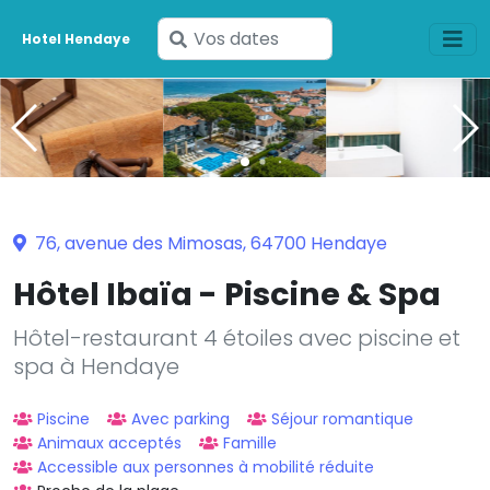
Saisissez
Hotel Hendaye
vos
dates
76, avenue des Mimosas, 64700 Hendaye
Hôtel Ibaïa - Piscine & Spa
Hôtel-restaurant 4 étoiles avec piscine et
spa à Hendaye
Piscine
Avec parking
Séjour romantique
Animaux acceptés
Famille
Accessible aux personnes à mobilité réduite