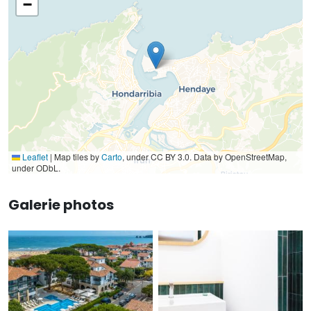
−
Leaflet
|
Map tiles by
Carto
, under CC BY 3.0. Data by OpenStreetMap,
under ODbL.
Galerie photos